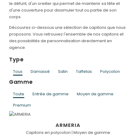
le défunt, d'un oreiller qui permet de maintenir sa tête et
d'une couverture pour dissimuler tout ou partie de son
SERVICES & ARTICLES
corps.
Entretien de sépulture
NOTRE AGENCE
Découvrez ci-dessous une sélection de capitons que nous
proposons. Vous retrouvez l'ensemble de nos capitons et
Livraison de Fleurs Naturelles
ESPACE FAMILLE
des possibilités de personnalisation directement en
Livraison de plaques
agence.
Nos capitons funéraires
Type
Nos cercueils
Tous
Damassé
Satin
Taffetas
Polycoton
Gamme
Nos fleurs naturelles
Nos monuments
Toute
Entrée de gamme
Moyen de gamme
Nos urnes funéraires
Premium
Rapatriement
ARMERIA
Services aux familles
Capitons en polycoton | Moyen de gamme