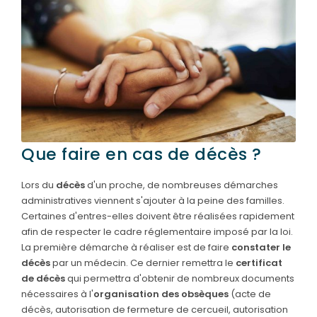
SERVICES & ARTICLES
Entretien de sépulture
NOTRE AGENCE
Livraison de Fleurs Naturelles
ESPACE FAMILLE
Livraison de plaques
Nos capitons funéraires
Que faire en cas de décès ?
Nos cercueils
Lors du
décès
d'un proche, de nombreuses démarches
Nos fleurs naturelles
administratives viennent s'ajouter à la peine des familles.
Nos monuments
Certaines d'entres-elles doivent être réalisées rapidement
afin de respecter le cadre réglementaire imposé par la loi.
Nos urnes funéraires
La première démarche à réaliser est de faire
constater le
décès
par un médecin. Ce dernier remettra le
certificat
Rapatriement
de décès
qui permettra d'obtenir de nombreux documents
Services aux familles
nécessaires à l'
organisation des obsèques
(acte de
décès, autorisation de fermeture de cercueil, autorisation