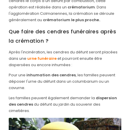
cendres le corps d'un défunt par combustion, cette
opération est réalisée dans un
crématorium
. Dans
l'agglomération Colmariennes, la crémation se déroule
généralement au
crématorium le plus proche.
.
Que faire des cendres funéraires après
la crémation ?
Après l'incinération, les cendres du défunt seront placées
dans une
urne funéraire
et pourront ensuite être
dispersées ou encore inhumées :
Pour une
inhumation des cendres
, les familles peuvent
déposer l'urne du défunt dans un columbarium ou un
cavurne.
Les familles peuvent également demander la
dispersion
des cendres
du défunt au jardin du souvenir des
cimetières.