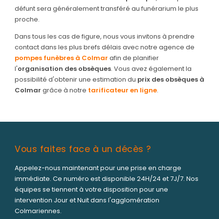
défunt sera généralement transféré au funérarium le plus
proche.
Dans tous les cas de figure, nous vous invitons à prendre
contact dans les plus brefs délais avec notre agence de
pompes funèbres à Colmar
afin de planifier
l'
organisation des obsèques
. Vous avez également la
possibilité d'obtenir une estimation du
prix des obsèques à
Colmar
grâce à notre
tarificateur en ligne
.
Vous faites face à un décès ?
Appelez-nous maintenant pour une prise en charge
immédiate. Ce numéro est disponible 24H/24 et 7J/7. Nos
équipes se tiennent à votre disposition pour une
intervention Jour et Nuit dans l'agglomération
Colmariennes.