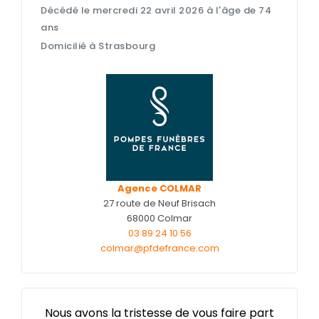
Décédé le mercredi 22 avril 2026 à l'âge de 74
Nos capitons funéraires
ans
Nos cercueils
Domicilié à Strasbourg
Nos fleurs naturelles
Nos monuments
Nos urnes funéraires
Rapatriement
Services aux familles
Agence COLMAR
27 route de Neuf Brisach
68000 Colmar
03 89 24 10 56
colmar@pfdefrance.com
Nous avons la tristesse de vous faire part