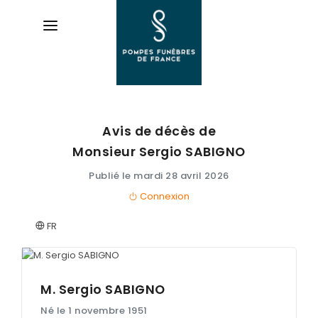
Avis de décès de
AVIS DE DÉCÈS
Monsieur Sergio
SABIGNO
ORGANISER DES OBSÈQUES
Publié le mardi 28 avril 2026
Connexion
PRÉVOIR SES OBSÈQUES
FR
SERVICES & ARTICLES
Entretien de sépulture
NOTRE AGENCE
Livraison de Fleurs Naturelles
M. Sergio
SABIGNO
ESPACE FAMILLE
Né le 1 novembre 1951
Livraison de plaques