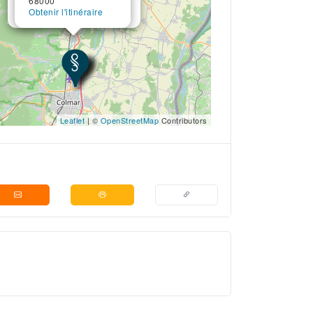
68000
68000
Obtenir l'itinéraire
Obtenir l'itinéraire
Leaflet
| ©
OpenStreetMap
Contributors