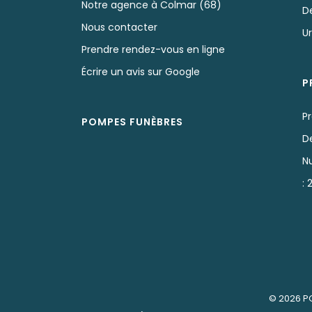
Notre agence à Colmar (68)
D
Nous contacter
U
Prendre rendez-vous en ligne
Écrire un avis sur Google
P
P
POMPES FUNÈBRES
D
N
:
© 2026
P