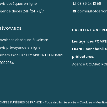
evis obsèques en ligne
03 89 24 10 56
rgence décès 24H/24 7J/7
colmar@pfdefra
RÉVOYANCE
HABILITATION PR
révoir ses obsèques à Colmar
Les agences POMPE
evis prévoyance en ligne
FRANCE sont habilit
uméro ORIAS KATTY VINCENT FUNERAIRE
préfectures.
 21002964
Agence COLMAR: ROF
OMPES FUNÈBRES DE FRANCE
- Tous droits réservés -
Cookies
-
Mentio