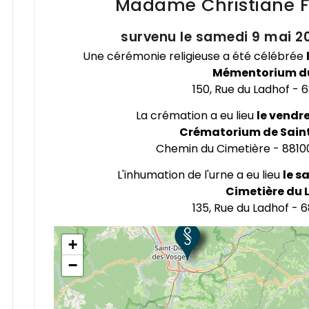
Madame Christiane
survenu le samedi 9 mai 20
Une cérémonie religieuse a été célébrée
Mémentorium d
150, Rue du Ladhof -
La crémation a eu lieu
le vendre
Crématorium de Sain
×
Chemin du Cimetière - 8810
Crématorium de Sainte-Marguerite
Chemin du Cimetière
L'inhumation de l'urne a eu lieu
le s
88100
Obtenir l'itinéraire
Cimetière du 
135, Rue du Ladhof -
+
−