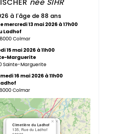
FISCHER
née
SIHR
26 à l'âge de 88 ans
le mercredi 13 mai 2026 à 17h00
u Ladhof
 68000 Colmar
di 15 mai 2026 à 11h00
te-Marguerite
0 Sainte-Marguerite
amedi 16 mai 2026 à 11h00
Ladhof
 68000 Colmar
×
×
Mémentorium du Ladhof
Cimetière du Ladhof
150, Rue du Ladhof
135, Rue du Ladhof