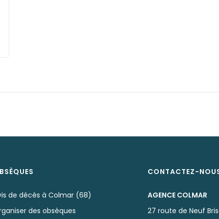
BSÈQUES
CONTACTEZ-NOU
vis de décès à Colmar (68)
AGENCE COLMAR
rganiser des obsèques
27 route de Neuf Bri