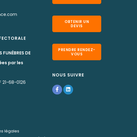
nce.com
OBTENIR UN
DEVIS
EFECTORALE
PRENDRE RENDEZ-
S FUNÈBRES DE
VOUS
ées par les
NOUS SUIVRE
 21-68-0126
ns légales